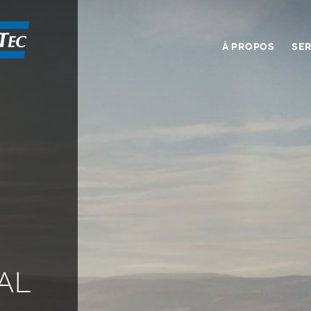
À PROPOS
SER
AL