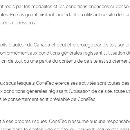
ont régis par les modalités et les conditions énoncées ci-dessous 
es. En naviguant, visitant, accédant ou utilisant ce site de 
ncées ci-dessous.
droits d'auteur du Canada et peut être protégé par les lois sur le
 conformément aux conditions générales régissant l'utilisation de
on de tout ou une partie du contenu de ce site est strictement i
x sous lesquels ConeTec exerce ses activités sont toutes d
conditions générales régissant l'utilisation de ce site, toute 
s le consentement écrit préalable de ConeTec.
fait à ses propres risques. ConeTec n'assume aucune responsabili
sions dans le contenu de ce site, qui peuvent inclure des erre