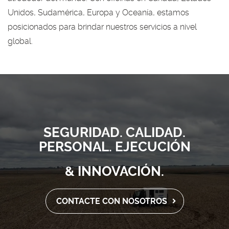
Unidos, Sudamérica, Europa y Oceanía, estamos
posicionados para brindar nuestros servicios a nivel
global.
SEGURIDAD. CALIDAD.
PERSONAL. EJECUCIÓ
N
& INNOVACIÓ
N.
CONTACTE CON NOSOTROS