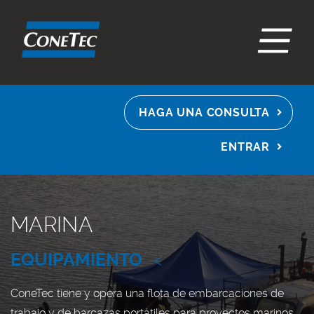
EN
ES
FR
HAGA UNA CONSULTA
ENTRAR
MARINA
EQUIPAMIENTO
<
ConeTec tiene y opera una flota de embarcaciones de
trabajo y de barcazas portátiles para proyectos marinos