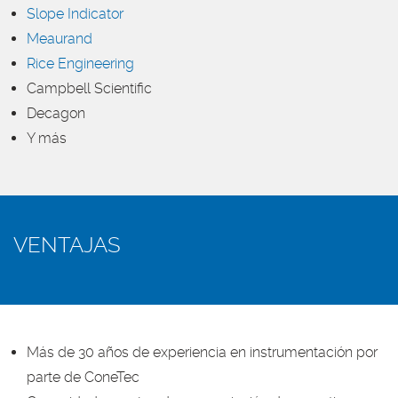
Slope Indicator
Meaurand
Rice Engineering
Campbell Scientific
Decagon
Y más
VENTAJAS
Más de 30 años de experiencia en instrumentación por
parte de ConeTec