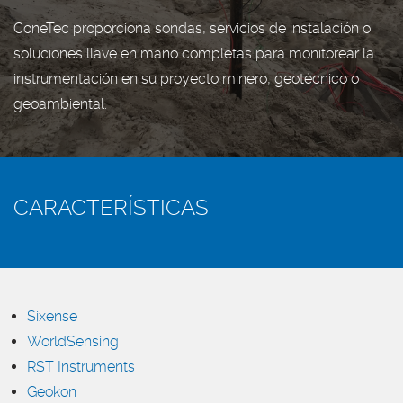
ConeTec proporciona sondas, servicios de instalación o
soluciones llave en mano completas para monitorear la
instrumentación en su proyecto minero, geotécnico o
geoambiental.
CARACTERÍSTICAS
Sixense
WorldSensing
RST Instruments
Geokon