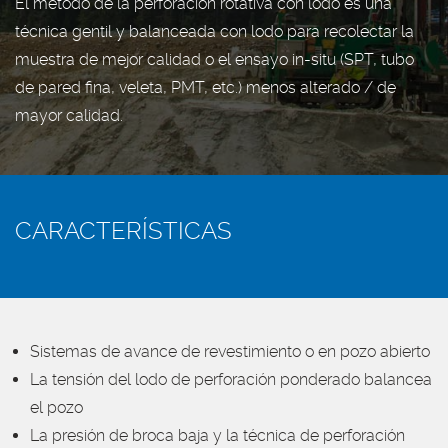
El método de la perforación rotativa con lodo es una
técnica gentil y balanceada con lodo para recolectar la
muestra de mejor calidad o el ensayo in-situ (SPT, tubo
de pared fina, veleta, PMT, etc.) menos alterado / de
mayor calidad.
CARACTERÍSTICAS
Sistemas de avance de revestimiento o en pozo abierto
La tensión del lodo de perforación ponderado balancea
el pozo
La presión de broca baja y la técnica de perforación